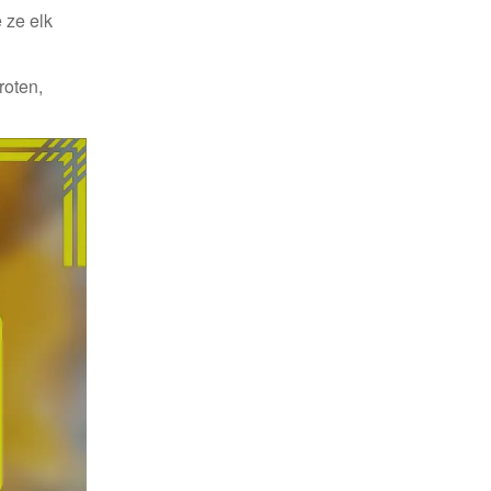
 ze elk
roten,