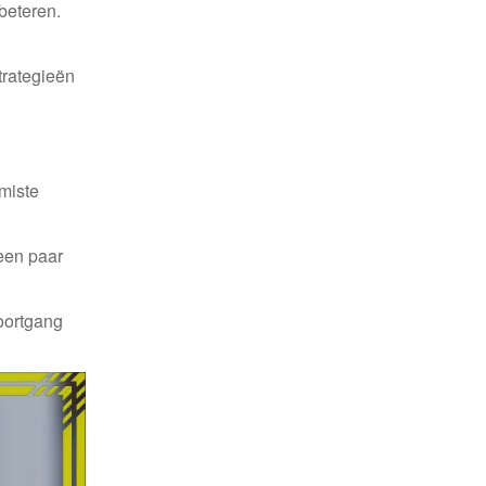
beteren.
trategieën
miste
 een paar
voortgang