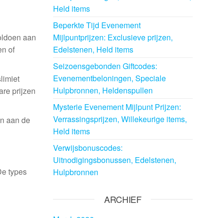
Held items
Beperkte Tijd Evenement
oldoen aan
Mijlpuntprijzen: Exclusieve prijzen,
en of
Edelstenen, Held items
Seizoensgebonden Giftcodes:
Evenementbeloningen, Speciale
limiet
Hulpbronnen, Heldenspullen
are prijzen
Mysterie Evenement Mijlpunt Prijzen:
Verrassingsprijzen, Willekeurige items,
en aan de
Held items
Verwijsbonuscodes:
Uitnodigingsbonussen, Edelstenen,
De types
Hulpbronnen
ARCHIEF