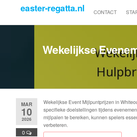
Skip
easter-regatta.nl
to
CONTACT
STA
the
content
Wekelijkse Eveneme
Wekelijkse Event Mijlpuntprijzen in Whiteo
MAR
10
specifieke doelstellingen tijdens evenemen
mijlpalen te bereiken, kunnen spelers esse
2026
verbeteren.
0