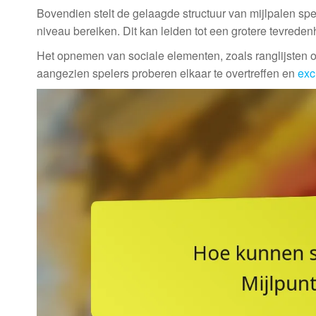
Bovendien stelt de gelaagde structuur van mijlpalen spe
niveau bereiken. Dit kan leiden tot een grotere tevreden
Het opnemen van sociale elementen, zoals ranglijsten 
aangezien spelers proberen elkaar te overtreffen en
exc