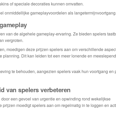
kins of speciale decoraties kunnen omvatten.
owel onmiddellijke gameplayvoordelen als langetermijnvoortgang
e gameplay
teren van de algehele gameplay-ervaring. Ze bieden spelers tast
an vergroten.
en, moedigen deze prijzen spelers aan om verschillende aspec
he planning. Dit kan leiden tot een meer lonende en meeslepen
eving te behouden, aangezien spelers vaak hun voortgang en p
id van spelers verbeteren
s door een gevoel van urgentie en opwinding rond wekelijkse
prijzen moedigt spelers aan om regelmatig in te loggen en acti