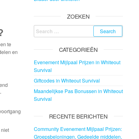
ZOEKEN
Search
?
for:
gen te
CATEGORIEËN
delen en
Evenement Mijlpaal Prijzen in Whiteout
Survival
Giftcodes in Whiteout Survival
rend
Maandelijkse Pas Bonussen in Whiteout
-
Survival
 voortgang
RECENTE BERICHTEN
Community Evenement Mijlpaal Prijzen:
niet
Groepsbeloningen, Gedeelde middelen,