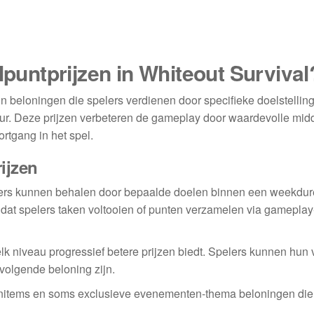
lpuntprijzen in Whiteout Survival
jn beloningen die spelers verdienen door specifieke doelstellin
uur. Deze prijzen verbeteren de gameplay door waardevolle mid
rtgang in het spel.
rijzen
pelers kunnen behalen door bepaalde doelen binnen een weekdu
 dat spelers taken voltooien of punten verzamelen via gameplay
lk niveau progressief betere prijzen biedt. Spelers kunnen hun
 volgende beloning zijn.
enitems en soms exclusieve evenementen-thema beloningen die 