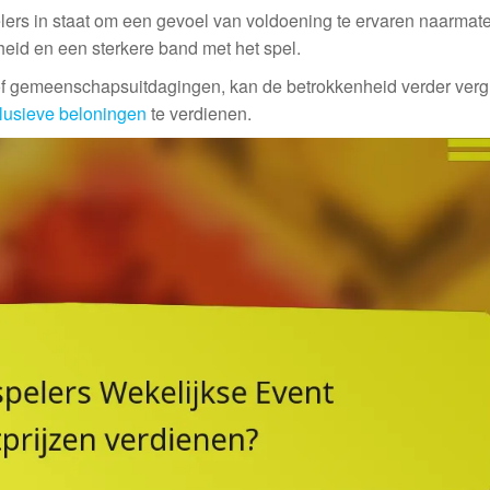
lers in staat om een gevoel van voldoening te ervaren naarmate
heid en een sterkere band met het spel.
of gemeenschapsuitdagingen, kan de betrokkenheid verder verg
lusieve beloningen
te verdienen.