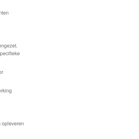
nten
engezet.
pecifieke
or
erking
n opleveren