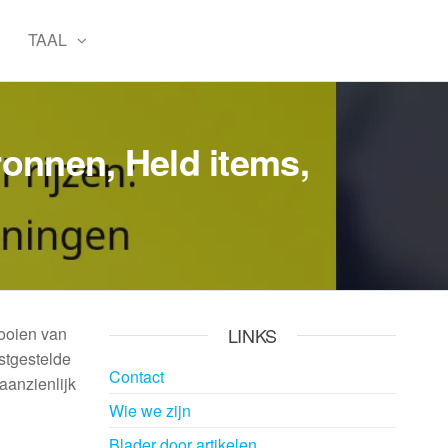
TAAL
ronnen, Held items,
tooien van
LINKS
stgestelde
Contact
aanzienlijk
Wie we zijn
Blader door artikelen