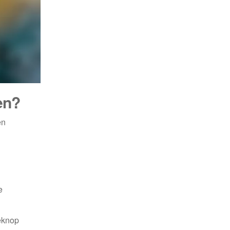
en?
en
e
eknop