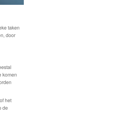
eke taken
en, door
estal
te komen
worden
of het
p de