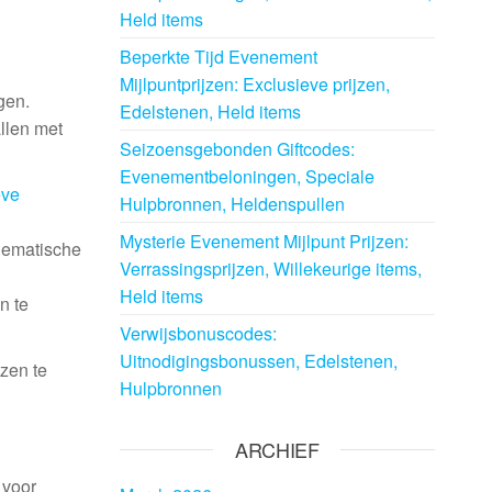
Held items
Beperkte Tijd Evenement
Mijlpuntprijzen: Exclusieve prijzen,
gen.
Edelstenen, Held items
llen met
Seizoensgebonden Giftcodes:
Evenementbeloningen, Speciale
eve
Hulpbronnen, Heldenspullen
Mysterie Evenement Mijlpunt Prijzen:
hematische
Verrassingsprijzen, Willekeurige items,
Held items
n te
Verwijsbonuscodes:
Uitnodigingsbonussen, Edelstenen,
zen te
Hulpbronnen
ARCHIEF
 voor