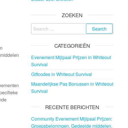
ZOEKEN
Search
for:
CATEGORIEËN
an
e middelen
Evenement Mijlpaal Prijzen in Whiteout
Survival
Giftcodes in Whiteout Survival
Maandelijkse Pas Bonussen in Whiteout
enementen
Survival
pecifieke
ende
RECENTE BERICHTEN
Community Evenement Mijlpaal Prijzen:
Groepsbeloningen, Gedeelde middelen,