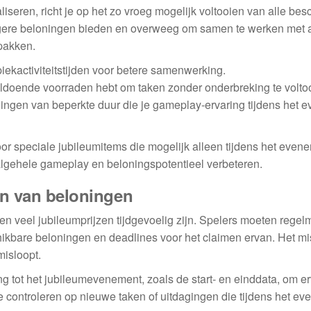
eren, richt je op het zo vroeg mogelijk voltooien van alle bes
 hogere beloningen bieden en overweeg om samen te werken met
 pakken.
iekactiviteitstijden voor betere samenwerking.
oldoende voorraden hebt om taken zonder onderbreking te volto
dingen van beperkte duur die je gameplay-ervaring tijdens het 
r speciale jubileumitems die mogelijk alleen tijdens het even
algehele gameplay en beloningspotentieel verbeteren.
en van beloningen
en veel jubileumprijzen tijdgevoelig zijn. Spelers moeten regel
ikbare beloningen en deadlines voor het claimen ervan. Het m
misloopt.
ng tot het jubileumevenement, zoals de start- en einddata, om er
te controleren op nieuwe taken of uitdagingen die tijdens het e