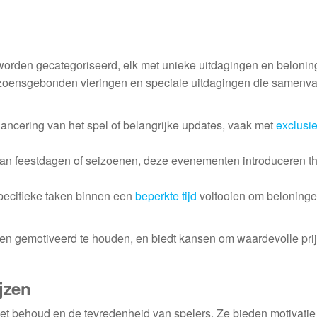
orden gecategoriseerd, elk met unieke uitdagingen en belonin
zoensgebonden vieringen en speciale uitdagingen die samenva
ancering van het spel of belangrijke updates, vaak met
exclusi
n feestdagen of seizoenen, deze evenementen introduceren t
pecifieke taken binnen een
beperkte tijd
voltooien om beloninge
en gemotiveerd te houden, en biedt kansen om waardevolle prij
jzen
het behoud en de tevredenheid van spelers. Ze bieden motivatie