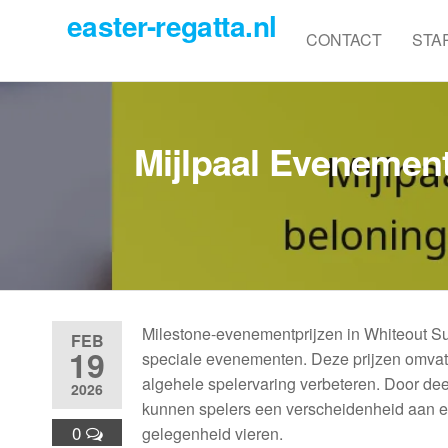
Skip
easter-regatta.nl
to
CONTACT
STA
the
content
Mijlpaal Evenement
Milestone-evenementprijzen in Whiteout Sur
FEB
19
speciale evenementen. Deze prijzen omvatt
algehele spelervaring verbeteren. Door d
2026
kunnen spelers een verscheidenheid aan e
0
gelegenheid vieren.