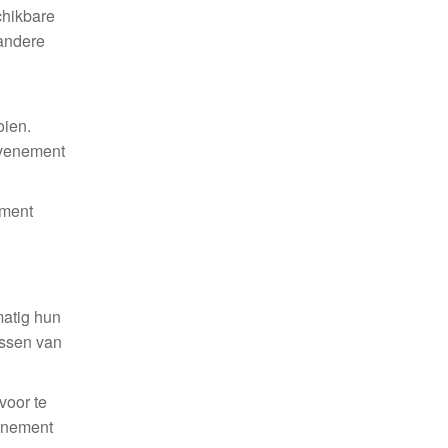
chikbare
 andere
oien.
evenement
ement
matig hun
issen van
voor te
venement