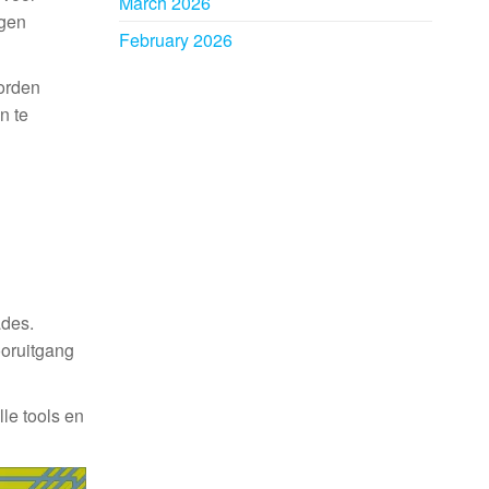
March 2026
ngen
February 2026
worden
n te
ades.
ooruitgang
le tools en