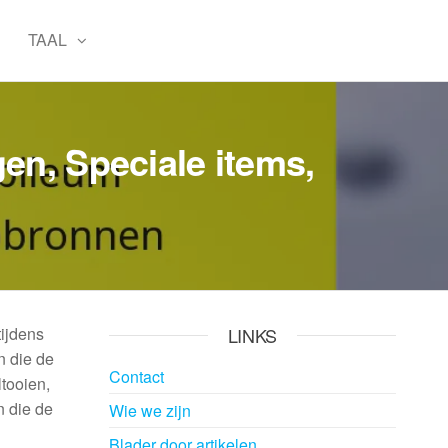
TAAL
en, Speciale items,
tijdens
LINKS
n die de
Contact
tooien,
n die de
Wie we zijn
Blader door artikelen