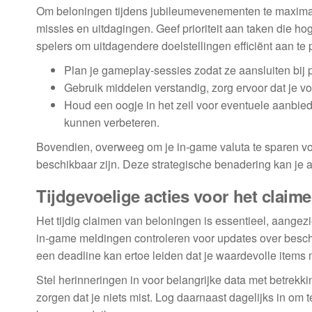
Om beloningen tijdens jubileumevenementen te maximalis
missies en uitdagingen. Geef prioriteit aan taken die
spelers om uitdagendere doelstellingen efficiënt aan te
Plan je gameplay-sessies zodat ze aansluiten bij p
Gebruik middelen verstandig, zorg ervoor dat je v
Houd een oogje in het zeil voor eventuele aanbie
kunnen verbeteren.
Bovendien, overweeg om je in-game valuta te sparen voo
beschikbaar zijn. Deze strategische benadering kan je 
Tijdgevoelige acties voor het claim
Het tijdig claimen van beloningen is essentieel, aangezi
in-game meldingen controleren voor updates over besch
een deadline kan ertoe leiden dat je waardevolle items 
Stel herinneringen in voor belangrijke data met betrekki
zorgen dat je niets mist. Log daarnaast dagelijks in om 