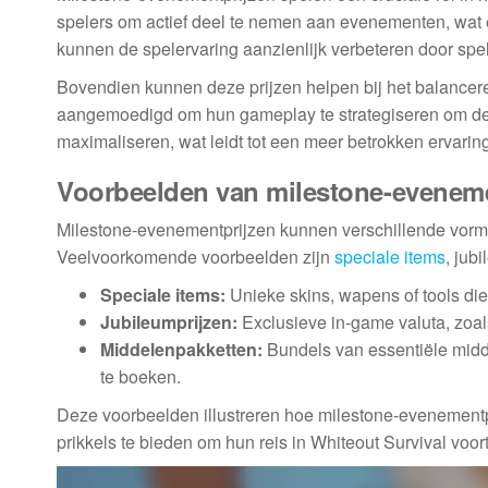
spelers om actief deel te nemen aan evenementen, wat
kunnen de spelervaring aanzienlijk verbeteren door spe
Bovendien kunnen deze prijzen helpen bij het balancer
aangemoedigd om hun gameplay te strategiseren om de
maximaliseren, wat leidt tot een meer betrokken ervaring
Voorbeelden van milestone-eveneme
Milestone-evenementprijzen kunnen verschillende vorm
Veelvoorkomende voorbeelden zijn
speciale items
, jub
Speciale items:
Unieke skins, wapens of tools die
Jubileumprijzen:
Exclusieve in-game valuta, zoal
Middelenpakketten:
Bundels van essentiële midde
te boeken.
Deze voorbeelden illustreren hoe milestone-evenementp
prikkels te bieden om hun reis in Whiteout Survival voort