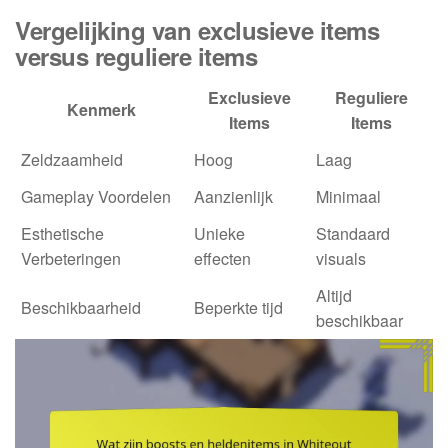
Vergelijking van exclusieve items
versus reguliere items
Exclusieve
Reguliere
Kenmerk
Items
Items
Zeldzaamheid
Hoog
Laag
Gameplay Voordelen
Aanzienlijk
Minimaal
Esthetische
Unieke
Standaard
Verbeteringen
effecten
visuals
Altijd
Beschikbaarheid
Beperkte tijd
beschikbaar