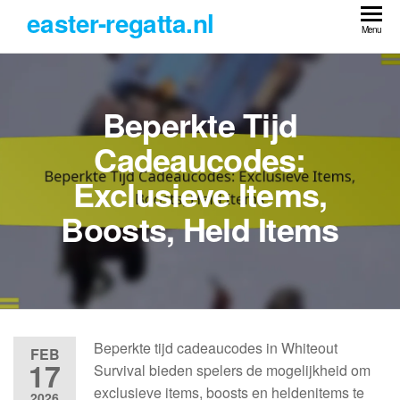
Skip
easter-regatta.nl
to
Menu
the
content
Beperkte Tijd
Cadeaucodes:
Exclusieve Items,
Boosts, Held Items
Beperkte tijd cadeaucodes in Whiteout
FEB
17
Survival bieden spelers de mogelijkheid om
exclusieve items, boosts en heldenitems te
2026