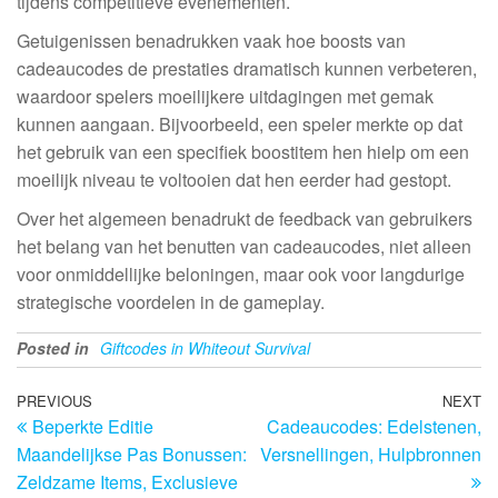
tijdens competitieve evenementen.
Getuigenissen benadrukken vaak hoe boosts van
cadeaucodes de prestaties dramatisch kunnen verbeteren,
waardoor spelers moeilijkere uitdagingen met gemak
kunnen aangaan. Bijvoorbeeld, een speler merkte op dat
het gebruik van een specifiek boostitem hen hielp om een
moeilijk niveau te voltooien dat hen eerder had gestopt.
Over het algemeen benadrukt de feedback van gebruikers
het belang van het benutten van cadeaucodes, niet alleen
voor onmiddellijke beloningen, maar ook voor langdurige
strategische voordelen in de gameplay.
Posted in
Giftcodes in Whiteout Survival
Post
Previous
PREVIOUS
NEXT
N
Beperkte Editie
Cadeaucodes: Edelstenen,
Post
Po
navigation
Maandelijkse Pas Bonussen:
Versnellingen, Hulpbronnen
Zeldzame Items, Exclusieve